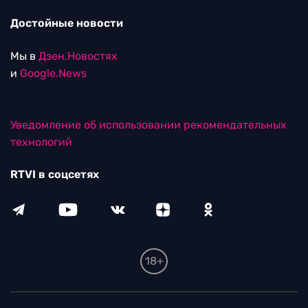
Достойные новости
Мы в
Дзен.Новостях
и
Google.News
Уведомление об использовании рекомендательных
технологий
RTVI в соцсетях
18+