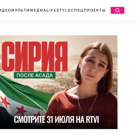
ИДЕО
МУЛЬТИМЕДИА
LIFESTYLE
СПЕЦПРОЕКТЫ