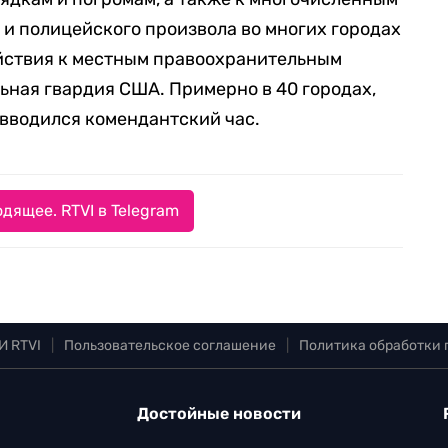
 и полицейского произвола во многих городах
йствия к местным правоохранительным
ная гвардия США. Примерно в 40 городах,
вводился комендантский час.
дящее. RTVI в Telegram
И RTVI
|
Пользовательское соглашение
|
Политика обработки
Достойные новости