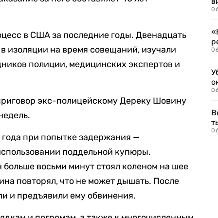
в
06
«
цесс в США за последние годы. Двенадцать
р
в изоляции на время совещаний, изучали
06
дников полиции, медицинских экспертов и
У
о
06
 приговор экс-полицейскому Дереку Шовину
В
недель.
т
06
 года при попытке задержания —
 использовании поддельной купюры.
 больше восьми минут стоял коленом на шее
ина повторял, что не может дышать. После
и и предъявили ему обвинения.
ядкам и погромам, а также к многочисленным