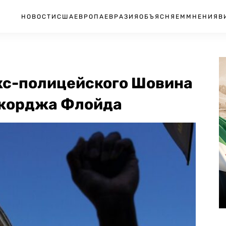
НОВОСТИ
США
ЕВРОПА
ЕВРАЗИЯ
ОБЪЯСНЯЕМ
МНЕНИЯ
В
кс-полицейского Шовина
Джорджа Флойда