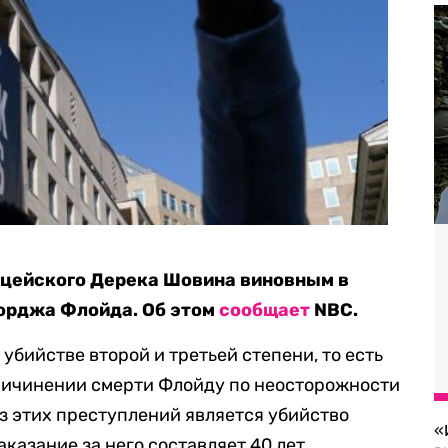
цейского Дерека Шовина виновным в
орджа Флойда. Об этом
сообщает
NBC.
бийстве второй и третьей степени, то есть
ричинении смерти Флойду по неосторожности
з этих преступлений является убийство
«
казание за него составляет 40 лет