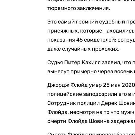
тюремного заключения.
Это самый громкий судебный про
присяжных, которые находились 
показания 45 свидетелей: сотру
даже случайных прохожих.
Судья Питер Кэхилл заявил, что
вынесут примерно через восемь 
Джордж Флойд умер 25 мая 2020
полицейские заподозрили его в
Сотрудник полиции Дерек Шовин
Флойда, несмотря на то что мужч
смерти Флойда Шовина задержал
Смерть Флойда привела к беспор