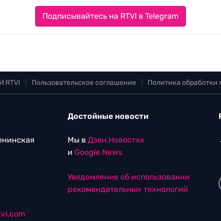
Подписывайтесь на RTVI в Telegram
И RTVI
|
Пользовательское соглашение
|
Политика обработки
Достойные новости
Ленинская
Мы в
Дзен.Новостях
и
Google.News
Уведомление об использовании
рекомендательных технологий
vi.com