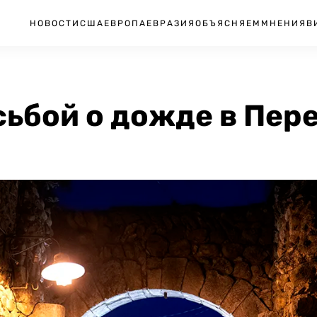
НОВОСТИ
США
ЕВРОПА
ЕВРАЗИЯ
ОБЪЯСНЯЕМ
МНЕНИЯ
В
сьбой о дожде в Пере