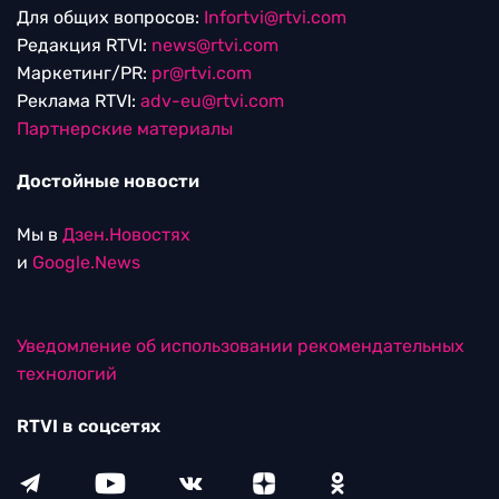
Для общих вопросов:
Infortvi@rtvi.com
Редакция RTVI:
news@rtvi.com
Маркетинг/PR:
pr@rtvi.com
Реклама RTVI:
adv-eu@rtvi.com
Партнерские материалы
Достойные новости
Мы в
Дзен.Новостях
и
Google.News
Уведомление об использовании рекомендательных
технологий
RTVI в соцсетях