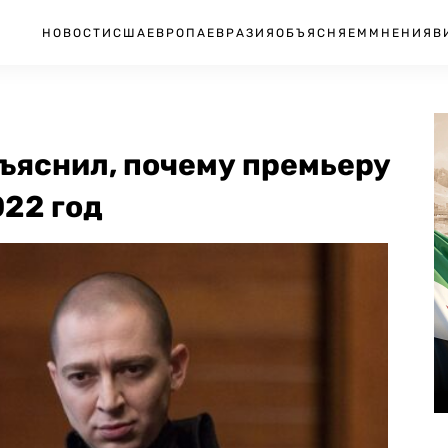
НОВОСТИ
США
ЕВРОПА
ЕВРАЗИЯ
ОБЪЯСНЯЕМ
МНЕНИЯ
В
ъяснил, почему премьеру
022 год