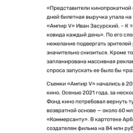
«Представители кинопрокатной о
дней билетная выручка упала на
«Ампир V» Иван Засурский. – К 
ковида каждый день». По его сл
нежелание подвергать зрителей 
значительно снизиться. Кроме то
запланирована массивная реклам
спроса запускать ее было бы «ра
Съемки «Ампир V» начались в 20
кино. Осенью 2021 года, за неск
Фонд кино потребовал вернуть ту
возвратной основе — около 60 м
«Коммерсанту». В картотеке Арб
создателям фильма на 84 млн ру