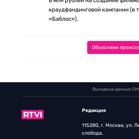
8 млн рублей на создание фильм
краудфандинговой кампании (в т
«Баблос»).
Объясняем происхо
Выходные данные СМ
Редакция
115280, г. Москва, ул. 
слобода,