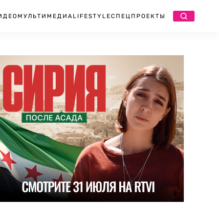
ИДЕО
МУЛЬТИМЕДИА
LIFESTYLE
СПЕЦПРОЕКТЫ