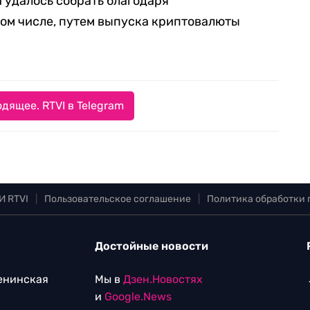
а удалось собрать благодаря
ом числе, путем выпуска криптовалюты
дящее. RTVI в Telegram
И RTVI
|
Пользовательское соглашение
|
Политика обработки
Достойные новости
Ленинская
Мы в
Дзен.Новостях
и
Google.News