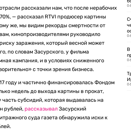
б
0
трасли рассказали нам, что после нерабочих
 70%, — рассказал RTVI продюсер картины
С
тому же, мы видим рекорды смертности от
ч
о
овам, кинопроизводителями руководило
0
риску заражения, который весной может
В
го, по словам Засурского, у фильма
п
ная кампания, и в условиях сниженного
0
зорительно» с точки зрения бизнеса.
Т
И
17 году и частично финансировалась Фондом
06
олько недель до выхода картины в прокат,
 часть субсидий, которая выдавалась на
лн рублей,
рассказывал
Засурский
итражного суда газета обнаружила иски к
блей.