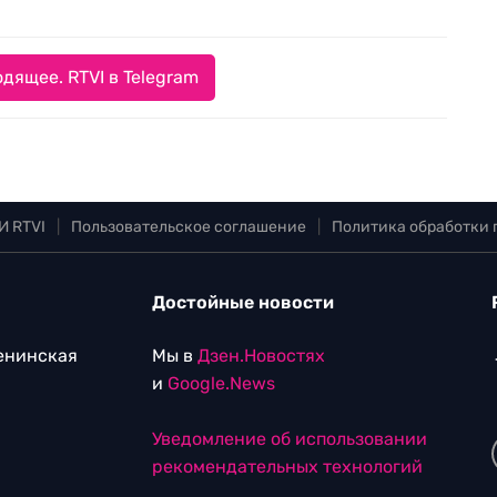
дящее. RTVI в Telegram
И RTVI
|
Пользовательское соглашение
|
Политика обработки
Достойные новости
Ленинская
Мы в
Дзен.Новостях
и
Google.News
Уведомление об использовании
рекомендательных технологий