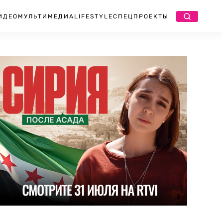
ИДЕО
МУЛЬТИМЕДИА
LIFESTYLE
СПЕЦПРОЕКТЫ