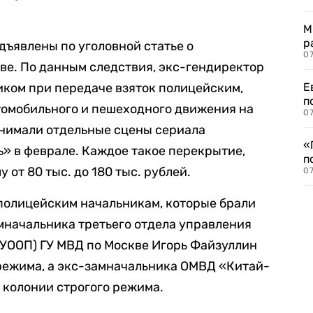
М
р
ъявлены по уголовной статье о
07
ве. По данным следствия, экс-гендиректор
ком при передаче взяток полицейским,
Е
п
омобильного и пешеходного движения на
07
снимали отдельные сцены сериала
«
» в феврале. Каждое такое перекрытие,
п
у от 80 тыс. до 180 тыс. рублей.
07
полицейским начальникам, которые брали
мначальника третьего отдела управления
(УООП) ГУ МВД по Москве Игорь Файзуллин
 режима, а экс-замначальника ОМВД «Китай-
т колонии строгого режима.