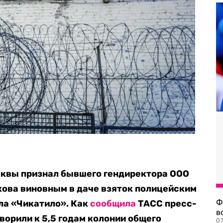
квы признал бывшего гендиректора ООО
кова виновным в даче взяток полицейским
Ф
ла «Чикатило». Как
сообщила
ТАСС пресс-
в
ворили к 5,5 годам колонии общего
07