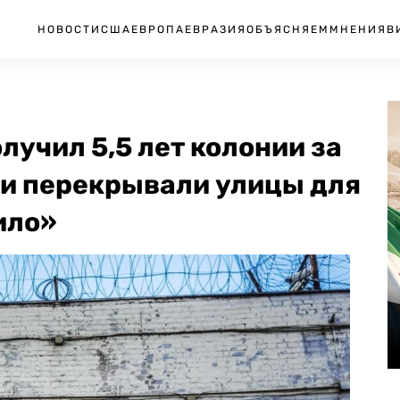
НОВОСТИ
США
ЕВРОПА
ЕВРАЗИЯ
ОБЪЯСНЯЕМ
МНЕНИЯ
В
учил 5,5 лет колонии за
ни перекрывали улицы для
ило»