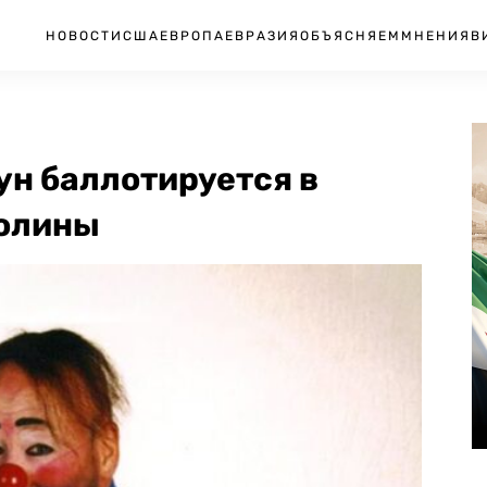
НОВОСТИ
США
ЕВРОПА
ЕВРАЗИЯ
ОБЪЯСНЯЕМ
МНЕНИЯ
В
н баллотируется в
ролины