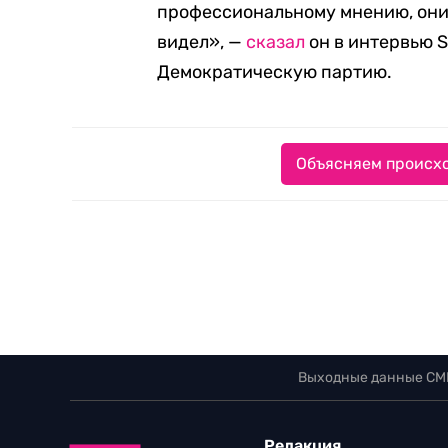
профессиональному мнению, они 
видел», —
сказал
он в интервью S
Демократическую партию.
Объясняем происхо
Выходные данные СМ
Редакция