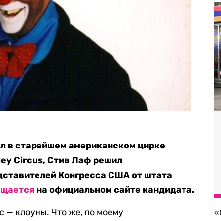
ал в старейшем американском цирке
iley Circus, Стив Лаф решил
дставителей Конгресса США от штата
бщается
на официальном сайте кандидата.
с — клоуны. Что же, по моему
«