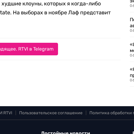
э
худшие клоуны, которых я когда-либо
06
tate. На выборах в ноябре Лаф представит
П
а
06
«
дящее. RTVI в Telegram
м
06
«
п
06
И RTVI
|
Пользовательское соглашение
|
Политика обработки
Достойные новости