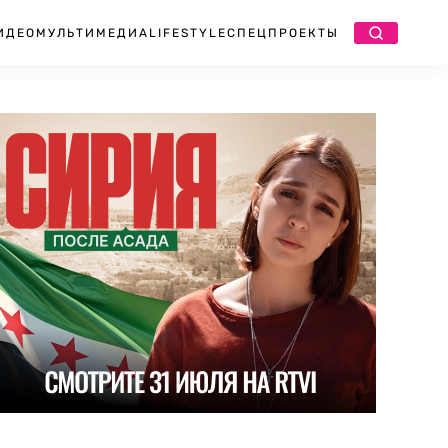
ИДЕО
МУЛЬТИМЕДИА
LIFESTYLE
СПЕЦПРОЕКТЫ