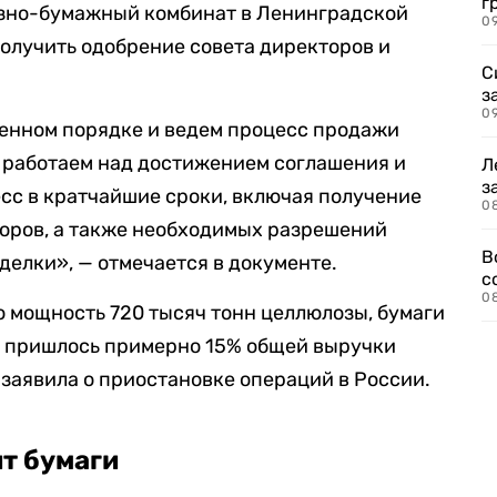
г
зно-бумажный комбинат в Ленинградской
09
получить одобрение совета директоров и
С
з
0
ленном порядке и ведем процесс продажи
 работаем над достижением соглашения и
Л
з
сс в кратчайшие сроки, включая получение
0
торов, а также необходимых разрешений
В
делки», — отмечается в документе.
с
0
 мощность 720 тысяч тонн целлюлозы, бумаги
ию пришлось примерно 15% общей выручки
 заявила о приостановке операций в России.
т бумаги