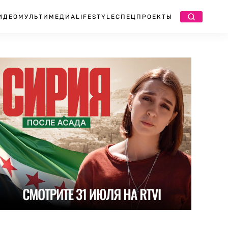
ИДЕО
МУЛЬТИМЕДИА
LIFESTYLE
СПЕЦПРОЕКТЫ