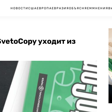
НОВОСТИ
США
ЕВРОПА
ЕВРАЗИЯ
ОБЪЯСНЯЕМ
МНЕНИЯ
В
vetoCopy уходит из