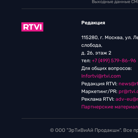
Выходные данные СМ
Редакция
115280, г. Москва, ул. 
слобода,
д. 26, этаж 2
тел:
+7 (499) 579-86-96
Для общих вопросов:
Infortvi@rtvi.com
Редакция RTVI:
news@rt
Маркетинг/PR:
pr@rtvi
Реклама RTVI:
adv-eu@r
Партнерские материа
© ООО "ЭрТиВиАй Продакшн". Все пр