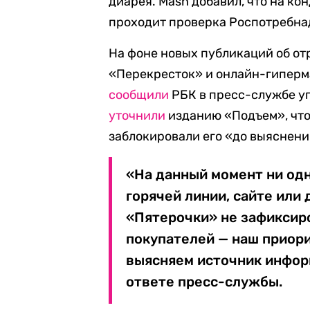
диарея. Mash добавил, что на к
проходит проверка Роспотребна
На фоне новых публикаций об о
«Перекресток» и онлайн-гиперма
сообщили
РБК в пресс-службе у
уточнили
изданию «Подъем», что 
заблокировали его «до выяснени
«На данный момент ни од
горячей линии, сайте или 
«Пятерочки» не зафиксиро
покупателей — наш приор
выясняем источник информ
ответе пресс-службы.