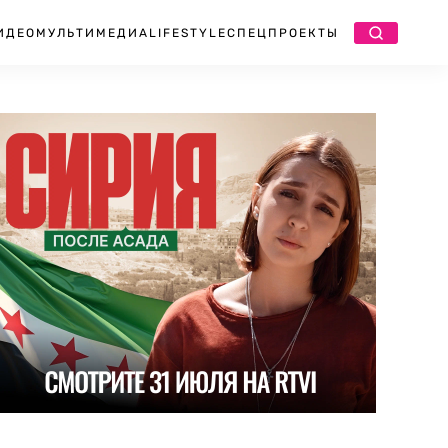
ИДЕО
МУЛЬТИМЕДИА
LIFESTYLE
СПЕЦПРОЕКТЫ