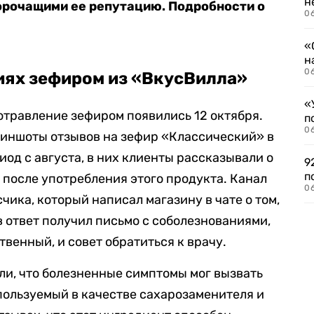
н
орочащими ее репутацию. Подробности о
06
«
н
06
иях зефиром из «ВкусВилла»
«
отравление зефиром появились 12 октября.
п
0
иншоты отзывов на зефир «Классический» в
од с августа, в них клиенты рассказывали о
9
п
 после употребления этого продукта. Канал
0
чика, который написал магазину в чате о том,
 в ответ получил письмо с соболезнованиями,
твенный, и совет обратиться к врачу.
и, что болезненные симптомы мог вызвать
спользуемый в качестве сахарозаменителя и