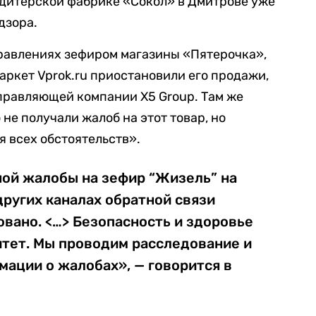
ондитерской фабрике «Сокол» в Дмитрове уже
дзора.
травлениях зефиром магазины «Пятерочка»,
ркет Vprok.ru приостановили его продажи,
правляющей компании X5 Group. Там же
не получали жалоб на этот товар, но
я всех обстоятельств».
ной жалобы на зефир “Жизель” на
других каналах обратной связи
вано. <…> Безопасность и здоровье
итет. Мы проводим расследование и
ации о жалобах», — говорится в