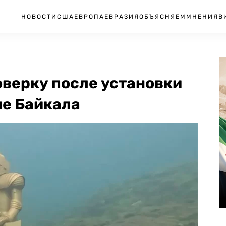
НОВОСТИ
США
ЕВРОПА
ЕВРАЗИЯ
ОБЪЯСНЯЕМ
МНЕНИЯ
В
оверку после установки
не Байкала