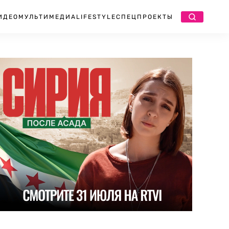
ИДЕО
МУЛЬТИМЕДИА
LIFESTYLE
СПЕЦПРОЕКТЫ