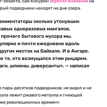
т-объекта, сам Кисурин
обратил внимание
на
орый подводники находят на дне озера.
омментаторы сколько утонувших
жавых одноразовых мангалов,
 прочего бытового мусора мы,
гулярно и почти ежедневно вдоль
ругих местах на Байкале. И в Ангаре.
е те, кто возмущался этим рыцарем.
раги, шпионы, диверсанты», — написал
е пары десятков подводников, не видел и не
йкала лежит ржавого металла и гниющей
аже революционных времен».