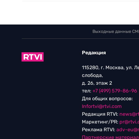
Выходные данные СМ
Редакция
115280, г. Москва, ул. 
слобода,
д. 26, этаж 2
тел:
+7 (499) 579-86-96
Для общих вопросов:
Infortvi@rtvi.com
Редакция RTVI:
news@rt
Маркетинг/PR:
pr@rtvi
Реклама RTVI:
adv-eu@r
Партнерские материа