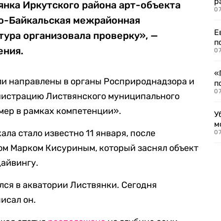
р
вянка Иркутского района арт-объекта
07
о-Байкальская межрайонная
Е
ура организовала проверку», —
п
ения.
07
«
и направлены в органы Росприроднадзора и
п
07
инистрацию Листвянского муниципального
мер в рамках компетенции».
У
м
ала стало известно 11 января, после
07
ом Марком Кисуриным, который заснял объект
дайвингу.
ся в акватории Листвянки. Сегодня
исал он.