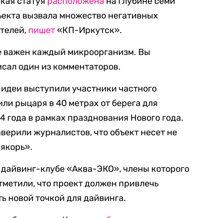
ская статуя
расположена
на глубине семи
бъекта вызвала множество негативных
телей,
пишет
«КП-Иркутск».
е важен каждый микроорганизм. Вы
исал один из комментаторов.
 идеи выступили участники частного
ли рыцаря в 40 метрах от берега для
4 года в рамках празднования Нового года.
верили журналистов, что объект несет не
 якорь».
о дайвинг-клубе «Аква-ЭКО», члены которого
тметили, что проект должен привлечь
ть новой точкой для дайвинга.