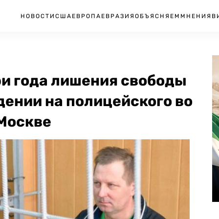
НОВОСТИ
США
ЕВРОПА
ЕВРАЗИЯ
ОБЪЯСНЯЕМ
МНЕНИЯ
В
ри года лишения свободы
дении на полицейского во
 Москве