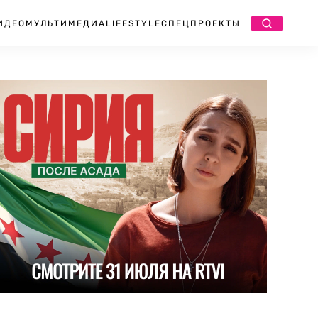
ИДЕО
МУЛЬТИМЕДИА
LIFESTYLE
СПЕЦПРОЕКТЫ