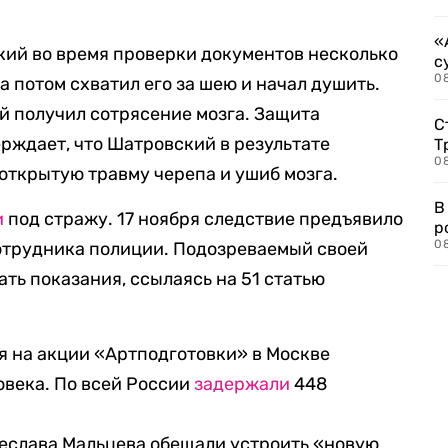
«
кий во время проверки документов несколько
с
08
а потом схватил его за шею и начал душить.
ий получил сотрясение мозга. Защита
С
ерждает, что Шатровский в результате
Т
08
открытую травму черепа и ушиб мозга.
В
и
под стражу. 17 ноября следствие предъявило
р
08
сотрудника полиции. Подозреваемый своей
ать показания, ссылаясь на 51 статью
я на акции «Артподготовки» в Москве
овека. По всей России
задержали
448
еслава Мальцева обещали устроить «новую