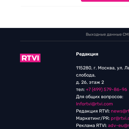
Выходные данные СМ
Редакция
115280, г. Москва, ул. 
слобода,
д. 26, этаж 2
тел:
+7 (499) 579-86-96
Для общих вопросов:
Infortvi@rtvi.com
Редакция RTVI:
news@rt
Маркетинг/PR:
pr@rtvi
Реклама RTVI:
adv-eu@r