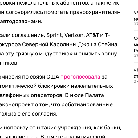
овки нежелательных абонентов, а также их
ии договорились помогать правоохранителям
У
м
а автодозвонами.
07
и соглашение, Sprint, Verizon, AT&T и T-
Ф
прокурора Северной Каролины Джоша Стейна,
м
Р
на эту грязную индустрию» и снизить волну
07
нников.
«
комиссия по связи США
проголосовала
за
о
07
томатической блокировки нежелательных
елефонных операторов. В июле Палата
аконопроект о том, что роботизированные
олько с его согласия.
 используют и такие учреждения, как банки,
лечь клиентов. В отчете аналитической