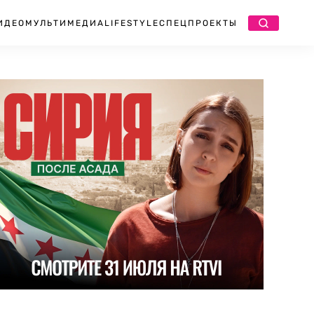
ИДЕО
МУЛЬТИМЕДИА
LIFESTYLE
СПЕЦПРОЕКТЫ