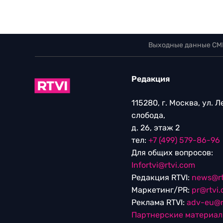
Выходные данные СМ
Редакция
115280, г. Москва, ул. 
слобода,
д. 26, этаж 2
тел:
+7 (499) 579-86-96
Для общих вопросов:
Infortvi@rtvi.com
Редакция RTVI:
news@rt
Маркетинг/PR:
pr@rtvi
Реклама RTVI:
adv-eu@r
Партнерские материа