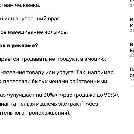
о
твам человека.
06
й или внутренний враг.
R
И
0
ное навешивание ярлыков.
В
ок в рекламе?
Е
06
тарается продавать не продукт, а эмоцию.
П
название товару или услуге. Так, например,
о
» перестали быть именами собственными.
06
аз «улучшает на 30%», «распродажа до 90%»,
ианта нельзя извлечь экстракт), «без
ительного происхождения).