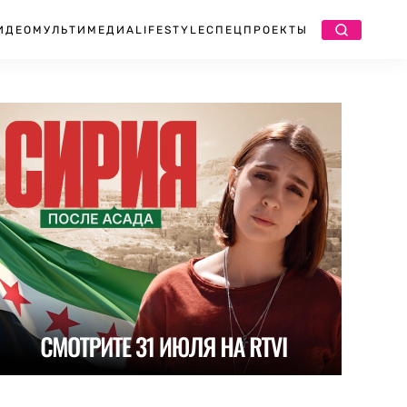
ИДЕО
МУЛЬТИМЕДИА
LIFESTYLE
СПЕЦПРОЕКТЫ