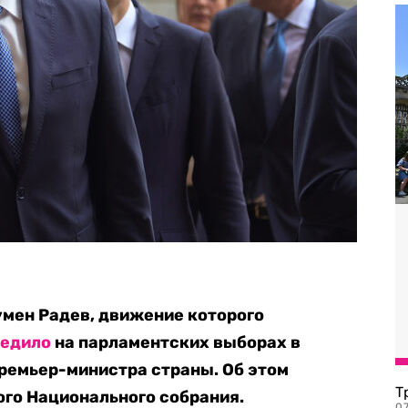
мен Радев, движение которого
бедило
на парламентских выборах в
ремьер-министра страны. Об этом
Т
ого Национального собрания.
07