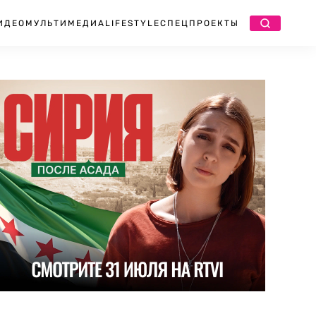
ИДЕО
МУЛЬТИМЕДИА
LIFESTYLE
СПЕЦПРОЕКТЫ