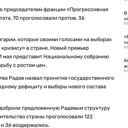
ю председателем фракции «Прогрессивная
В
ата, 70 проголосовали против, 36
ч
07
«
гарии, которые своими голосами на выборах
«
 кризису» в стране. Новый премьер
07
11 мая представит Национальному собранию
К
рьбу с ростом цен.
ж
0
тва Радев назвал принятие государственного
рдному дефициту и выборы нового состава
одобрили предложенную Радевым структуру
вительство страны проголосовали 122
 и 36 воздержались.