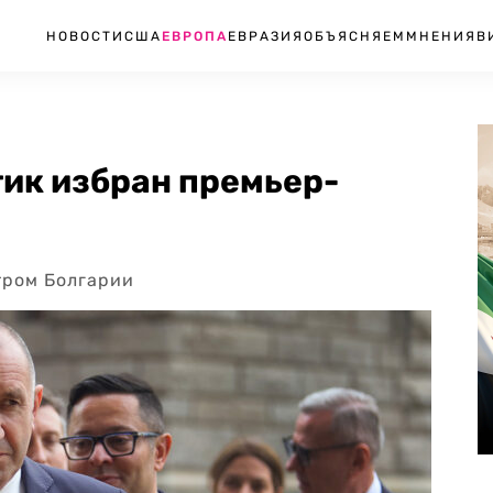
НОВОСТИ
США
ЕВРОПА
ЕВРАЗИЯ
ОБЪЯСНЯЕМ
МНЕНИЯ
В
ик избран премьер-
тром Болгарии