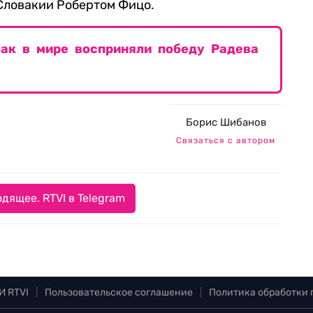
Словакии Робертом Фицо.
как в мире восприняли победу Радева
Борис Шибанов
Связаться с автором
дящее. RTVI в Telegram
И RTVI
|
Пользовательское соглашение
|
Политика обработки