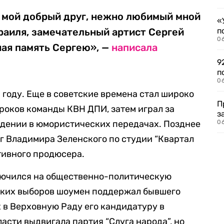
р мой добрый друг, нежно любимый мной
«
раиля, замечательный артист Сергей
п
0
ная память Сергею», —
написала
9
п
0
 году. Еще в советские времена стал широко
П
гроков команды КВН ДПИ, затем играл за
з
идении в юмористических передачах. Позднее
0
ег Владимира Зеленского по студии “Квартал
ативного продюсера.
лючился на общественно-политическую
тских выборов шоумен поддержал бывшего
х в Верховную Раду его кандидатуру в
асти выдвигала партия “Слуга народа”, но