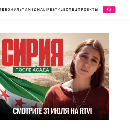
ИДЕО
МУЛЬТИМЕДИА
LIFESTYLE
СПЕЦПРОЕКТЫ