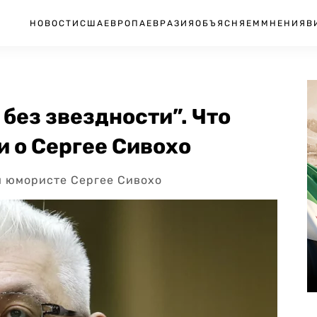
НОВОСТИ
США
ЕВРОПА
ЕВРАЗИЯ
ОБЪЯСНЯЕМ
МНЕНИЯ
В
без звездности”. Что
и о Сергее Сивохо
м юмористе Сергее Сивохо