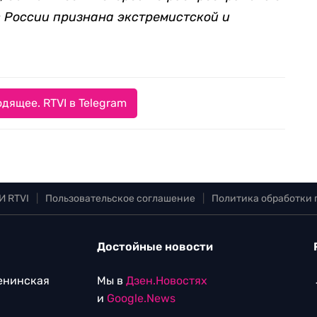
в России признана экстремистской и
дящее. RTVI в Telegram
И RTVI
|
Пользовательское соглашение
|
Политика обработки
Достойные новости
Ленинская
Мы в
Дзен.Новостях
и
Google.News