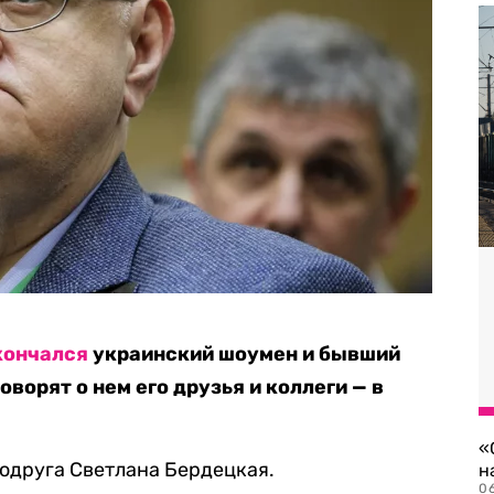
кончался
украинский шоумен и бывший
оворят о нем его друзья и коллеги — в
«
подруга Светлана Бердецкая.
н
06