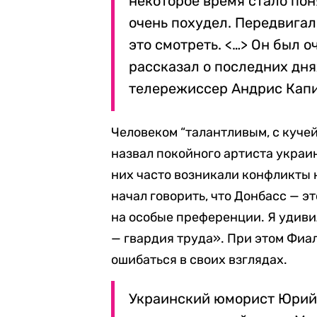
некоторое время стало поня
очень похудел. Передвигал
это смотреть. <…> Он был о
рассказал о последних дня
телережиссер Андрис Кап
Человеком “талантливым, с куче
назвал покойного артиста украин
них часто возникали конфликты 
начал говорить, что Донбасс — э
на особые преференции. Я удиви
— гвардия труда». При этом Фиа
ошибаться в своих взглядах.
Украинский юморист Юрий 