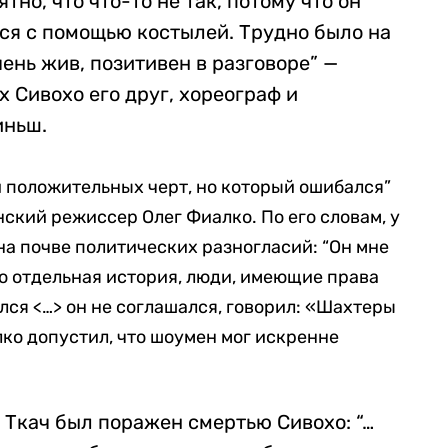
тно, что что-то не так, потому что он
ся с помощью костылей. Трудно было на
чень жив, позитивен в разговоре” —
х Сивохо его друг, хореограф и
иньш.
й положительных черт, но который ошибался”
ский режиссер Олег Фиалко. По его словам, у
на почве политических разногласий: “Он мне
то отдельная история, люди, имеющие права
лся <…> он не соглашался, говорил: «Шахтеры
лко допустил, что шоумен мог искренне
Ткач был поражен смертью Сивохо: “…