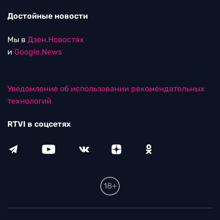
Достойные новости
Мы в
Дзен.Новостях
и
Google.News
Уведомление об использовании рекомендательных
технологий
RTVI в соцсетях
18+