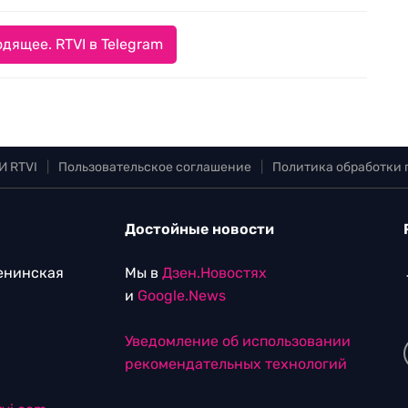
дящее. RTVI в Telegram
И RTVI
|
Пользовательское соглашение
|
Политика обработки
Достойные новости
Ленинская
Мы в
Дзен.Новостях
и
Google.News
Уведомление об использовании
рекомендательных технологий