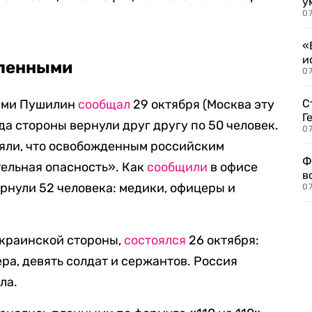
у
07
«
и
ленными
0
ными Пушилин
сообщал
29 октября (Москва эту
С
Г
а стороны вернули друг другу по 50 человек.
07
яли, что освобожденным российским
Ф
тельная опасность». Как
сообщили
в офисе
в
ернули 52 человека: медики, офицеры и
07
украинской стороны,
состоялся
26 октября:
ра, девять солдат и сержантов. Россия
ла.