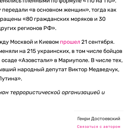
менялись пленными по формуле «110 на 110».
 передали «в основном женщин», тогда как
вращены «80 гражданских моряков и 30
других регионов РФ».
жду Москвой и Киевом
прошел
21 сентября.
еняли на 215 украинских, в том числе бойцов
и осаде «Азовстали» в Мариуполе. В числе тех,
бывший народный депутат Виктор Медведчук,
Путина».
нан террористической организацией и
Генри Достоевский
Связаться с автором