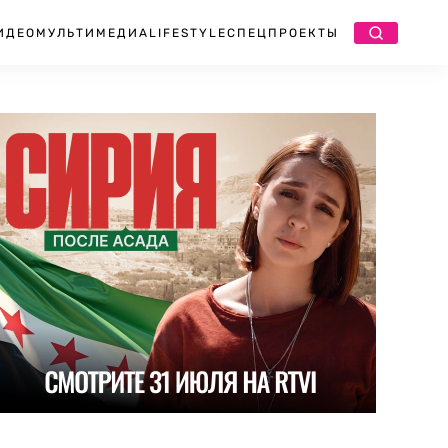
ИДЕО
МУЛЬТИМЕДИА
LIFESTYLE
СПЕЦПРОЕКТЫ