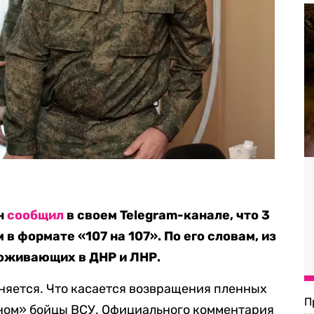
н
сообщил
в своем Telegram-канале, что 3
в формате «107 на 107». По его словам, из
роживающих в ДНР и ЛНР.
чняется.
Что касается возвращения пленных
П
овном» бойцы ВСУ. Официального комментария