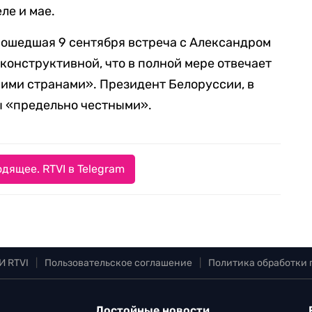
ле и мае.
прошедшая 9 сентября встреча с Александром
онструктивной, что в полной мере отвечает
ими странами». Президент Белоруссии, в
 «предельно честными».
дящее. RTVI в Telegram
И RTVI
|
Пользовательское соглашение
|
Политика обработки
Достойные новости