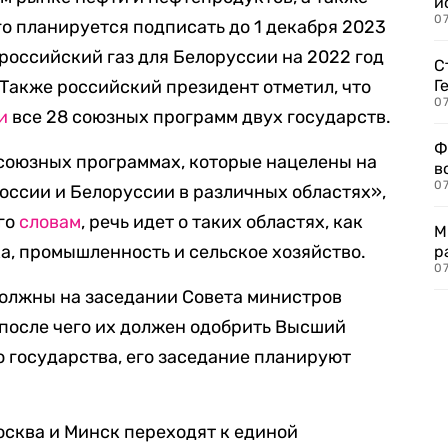
и
0
го планируется подписать до 1 декабря 2023
а российский газ для Белоруссии на 2022 год
С
 Также российский президент отметил, что
Г
07
и
все 28 союзных программ двух государств.
Ф
 союзных программах, которые нацелены на
в
07
ссии и Белоруссии в различных областях»,
его
словам
, речь идет о таких областях, как
М
ка, промышленность и сельское хозяйство.
р
07
олжны на заседании Совета министров
 после чего их должен одобрить Высший
 государства, его заседание планируют
осква и Минск переходят к единой