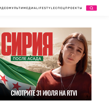
ИДЕО
МУЛЬТИМЕДИА
LIFESTYLE
СПЕЦПРОЕКТЫ