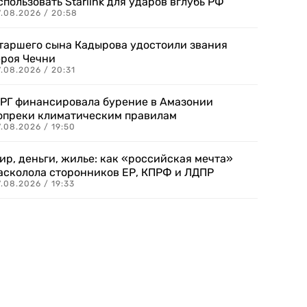
спользовать Starlink для ударов вглубь РФ
7.08.2026 / 20:58
таршего сына Кадырова удостоили звания
ероя Чечни
.08.2026 / 20:31
РГ финансировала бурение в Амазонии
опреки климатическим правилам
.08.2026 / 19:50
ир, деньги, жилье: как «российская мечта»
асколола сторонников ЕР, КПРФ и ЛДПР
.08.2026 / 19:33