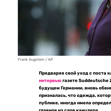
Frank Augstein / AP
Предваряя свой уход с поста 
интервью
газете Suddeutsche 
будущем Германии, вновь обви
призналась, что одежда, кото
публике, иногда имела опреде
главное из слов канцлера.