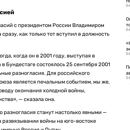
п
06
ссией
О
огласий с президентом России Владимиром
т
06
сразу, как только тот вступил в должность
«
э
06
огда, когда он в 2001 году, выступая в
 в Бундестаге состоялось 25 сентября 2001
П
ельные разногласия. Для российского
а
06
оюза является печальным событием, мы же,
оводу окончания холодной войны,
ства», — сказала она.
то разногласия станут настолько явными —
 в развязывании войны на юго-востоке
 именно Россия и Путин.