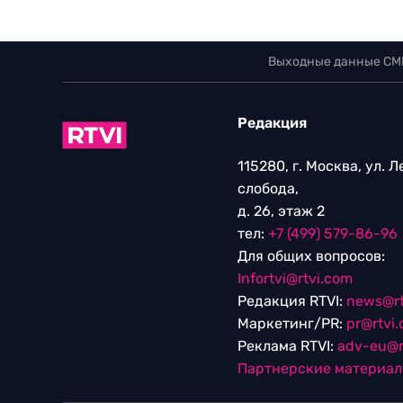
Выходные данные СМ
Редакция
115280, г. Москва, ул. 
слобода,
д. 26, этаж 2
тел:
+7 (499) 579-86-96
Для общих вопросов:
Infortvi@rtvi.com
Редакция RTVI:
news@rt
Маркетинг/PR:
pr@rtvi
Реклама RTVI:
adv-eu@r
Партнерские материа