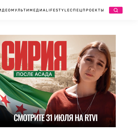
ИДЕО
МУЛЬТИМЕДИА
LIFESTYLE
СПЕЦПРОЕКТЫ