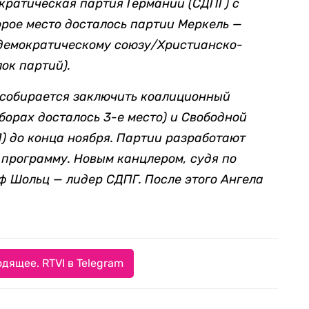
кратическая партия Германии (СДПГ) с
торое место досталось партии Меркель —
демократическому союзу/Христианско-
ок партий).
Г собирается заключить коалиционный
борах досталось 3-е место) и Свободной
) до конца ноября. Партии разработают
программу. Новым канцлером, судя по
аф Шольц — лидер СДПГ. После этого Ангела
дящее. RTVI в Telegram