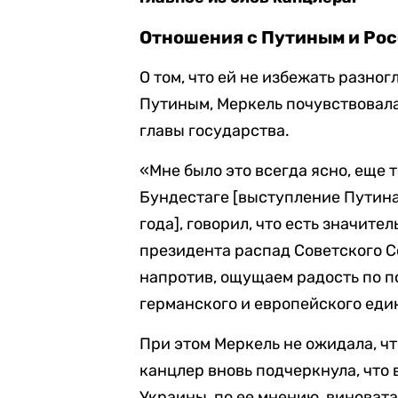
Отношения с Путиным и Ро
О том, что ей не избежать разн
Путиным, Меркель почувствовала 
главы государства.
«Мне было это всегда ясно, еще т
Бундестаге [выступление Путина
года], говорил, что есть значит
президента распад Советского С
напротив, ощущаем радость по п
германского и европейского един
При этом Меркель не ожидала, ч
канцлер вновь подчеркнула, что
Украины, по ее мнению, виновата