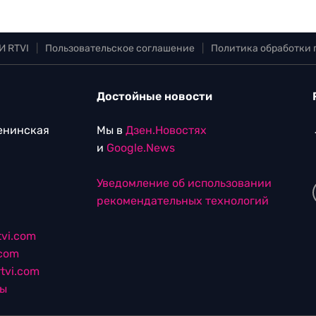
И RTVI
|
Пользовательское соглашение
|
Политика обработки
Достойные новости
Ленинская
Мы в
Дзен.Новостях
и
Google.News
Уведомление об использовании
рекомендательных технологий
vi.com
.com
tvi.com
лы