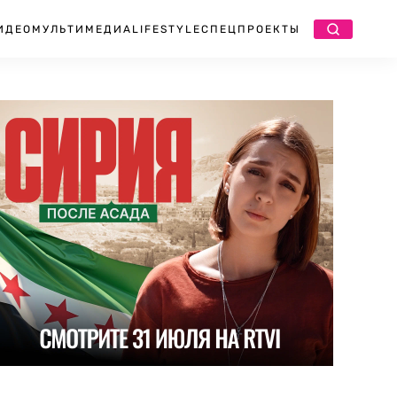
ИДЕО
МУЛЬТИМЕДИА
LIFESTYLE
СПЕЦПРОЕКТЫ