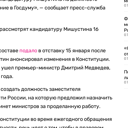
м
07
ние в Госдуму», — сообщает пресс-служба
Ф
м
ы рассмотрят кандидатуру Мишустина 16
Р
07
«
 составе
подало
в отставку 15 января после
о
утин анонсировал изменения в Конституции.
07
а ушел премьер-министр Дмитрий Медведев,
П
 года.
л
07
создать должность заместителя
ти России, на которую предложил назначить
инет министров за проделанную работу.
Конституции во время ежегодного обращения
ности, речь идет о том, чтобы в правовом