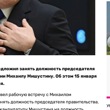
едложил занять должность председателя
ии Михаилу Мишустину. Об этом 15 января
я.
вел рабочую встречу с Михаилом
нять должность председателя правительства.
У
с кандидатуру Мишустина на должность