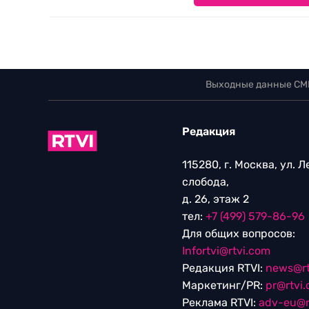
Выходные данные СМ
Редакция
115280, г. Москва, ул. 
слобода,
д. 26, этаж 2
тел:
+7 (499) 579-86-96
Для общих вопросов:
Infortvi@rtvi.com
Редакция RTVI:
news@rt
Маркетинг/PR:
pr@rtvi
Реклама RTVI:
adv-eu@r