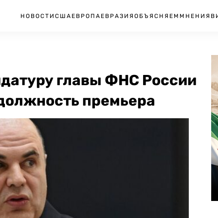
НОВОСТИ
США
ЕВРОПА
ЕВРАЗИЯ
ОБЪЯСНЯЕМ
МНЕНИЯ
В
датуру главы ФНС России
должность премьера