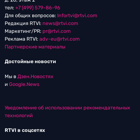
тел:
+7 (499) 579-86-96
Для общих вопросов:
Infortvi@rtvi.com
Редакция RTVI:
news@rtvi.com
Маркетинг/PR:
pr@rtvi.com
Реклама RTVI:
adv-eu@rtvi.com
Партнерские материалы
Достойные новости
Мы в
Дзен.Новостях
и
Google.News
Уведомление об использовании рекомендательных
технологий
RTVI в соцсетях