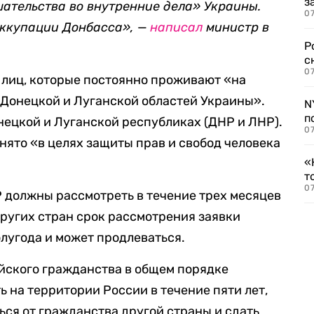
з
ательства во внутренние дела» Украины.
07
ккупации Донбасса»,
—
написал
министр в
Р
с
07
 лиц, которые постоянно проживают «на
 Донецкой и Луганской областей Украины».
N
п
ецкой и Луганской республиках (ДНР и ЛНР).
07
нято «в целях защиты прав и свобод человека
«
т
07
 должны рассмотреть в течение трех месяцев
других стран срок рассмотрения заявки
олугода и может продлеваться.
ийского гражданства в общем порядке
 на территории России в течение пяти лет,
ься от гражданства другой страны и сдать