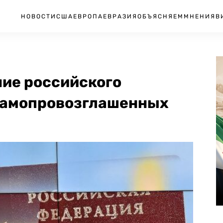
НОВОСТИ
США
ЕВРОПА
ЕВРАЗИЯ
ОБЪЯСНЯЕМ
МНЕНИЯ
В
ние российского
самопровозглашенных