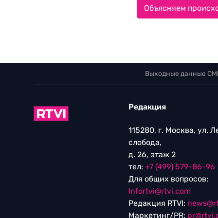
Объясняем происхо
Выходные данные СМ
Редакция
115280, г. Москва, ул. 
слобода,
д. 26, этаж 2
тел:
+7 (499) 579-86-96
Для общих вопросов:
Infortvi@rtvi.com
Редакция RTVI:
news@rt
Маркетинг/PR:
pr@rtvi