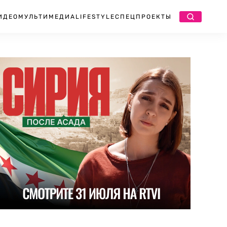
ИДЕО
МУЛЬТИМЕДИА
LIFESTYLE
СПЕЦПРОЕКТЫ