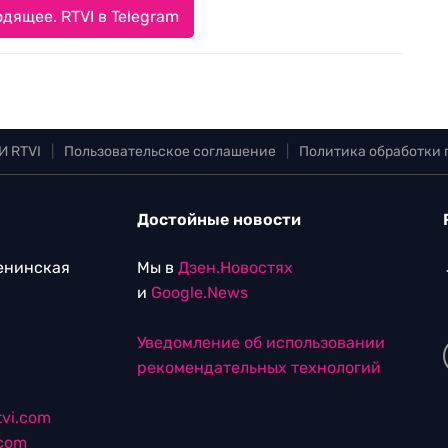
дящее. RTVI в Telegram
И RTVI
|
Пользовательское соглашение
|
Политика обработки
Достойные новости
Ленинская
Мы в
Дзен.Новостях
и
Google.News
Уведомление об использовании
рекомендательных технологий
vi.com
.com