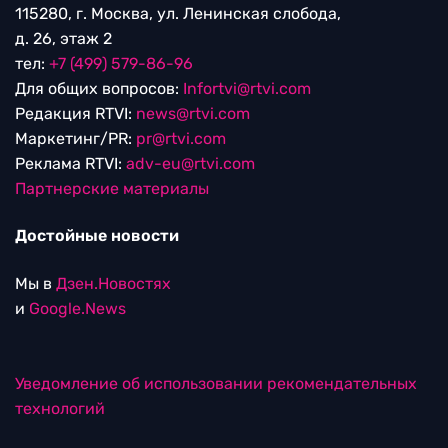
115280, г. Москва, ул. Ленинская слобода,
д. 26, этаж 2
тел:
+7 (499) 579-86-96
Для общих вопросов:
Infortvi@rtvi.com
Редакция RTVI:
news@rtvi.com
Маркетинг/PR:
pr@rtvi.com
Реклама RTVI:
adv-eu@rtvi.com
Партнерские материалы
Достойные новости
Мы в
Дзен.Новостях
и
Google.News
Уведомление об использовании рекомендательных
технологий