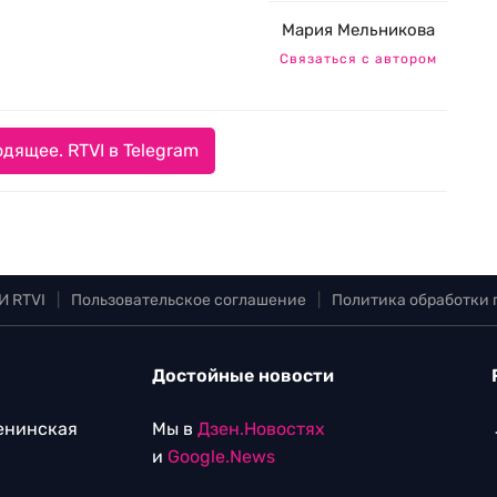
Мария Мельникова
Связаться с автором
дящее. RTVI в Telegram
И RTVI
|
Пользовательское соглашение
|
Политика обработки
Достойные новости
Ленинская
Мы в
Дзен.Новостях
и
Google.News