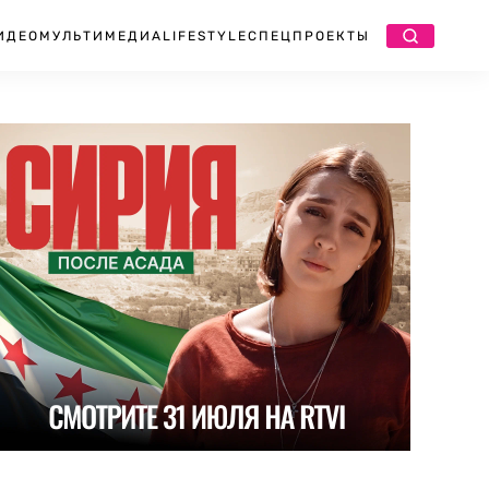
ИДЕО
МУЛЬТИМЕДИА
LIFESTYLE
СПЕЦПРОЕКТЫ