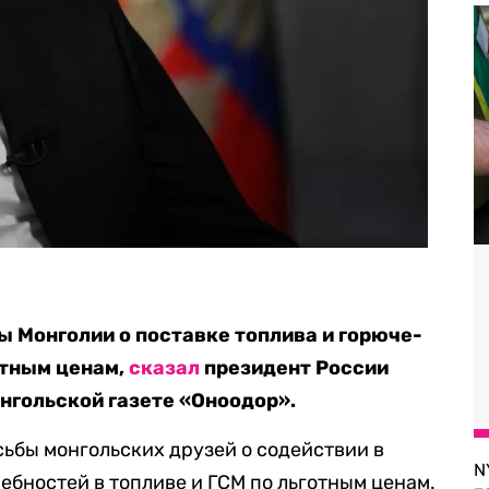
ы Монголии о поставке топлива и горюче-
отным ценам,
сказал
президент России
нгольской газете «Оноодор».
ьбы монгольских друзей о содействии в
N
бностей в топливе и ГСМ по льготным ценам.