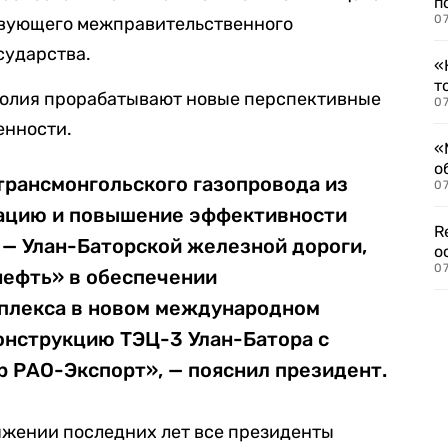
п
07
твующего межправительственного
сударства.
«
т
нголия прорабатывают новые перспективные
07
енности.
«
о
трансмонгольского газопровода из
07
зацию и повышение эффективности
R
 — Улан-Баторской железной дороги,
о
07
нефть» в обеспечении
плекса в новом международном
онструкцию ТЭЦ-3 Улан-Батора с
р РАО-Экспорт», — пояснил президент.
тяжении последних лет все президенты