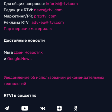
Для общих вопросов:
Infortvi@rtvi.com
Редакция RTVI:
news@rtvi.com
Маркетинг/PR:
pr@rtvi.com
Реклама RTVI:
adv-eu@rtvi.com
Партнерские материалы
Достойные новости
Мы в
Дзен.Новостях
и
Google.News
Уведомление об использовании рекомендательных
технологий
RTVI в соцсетях