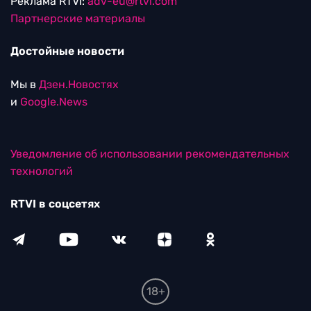
Реклама RTVI:
adv-eu@rtvi.com
Партнерские материалы
Достойные новости
Мы в
Дзен.Новостях
и
Google.News
Уведомление об использовании рекомендательных
технологий
RTVI в соцсетях
18+