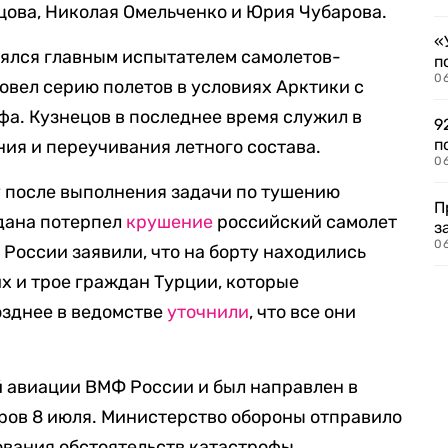
цова, Николая Омельченко и Юрия Чубарова.
«
лялся главным испытателем самолетов-
п
0
овел серию полетов в условиях Арктики с
а. Кузнецов в последнее время служил в
9
п
ния и переучивания летного состава.
0
ку после выполнения задачи по тушению
П
Адана потерпел
крушение
российский самолет
з
0
 России заявили, что на борту находились
 и трое граждан Турции, которые
озднее в ведомстве
уточнили
, что все они
й авиации ВМФ России и был направлен в
ров 8 июля. Министерство обороны отправило
вания обстоятельств катастрофы.