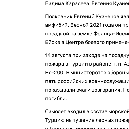
Вадима Карасева, Евгения Кузне
Полковник Евгений Кузнецов яв
амфибий. Весной 2021 года он пр
посадкой на земле Франца-Иосиф
Ейске в Центре боевого примене
14 августа при заходе на посад
пожара в Турции в районе н. п. 
Бе-200. В министерстве обороны
пять российских военнослужащих
показывали очаги возгорания. П
погибли.
Самолет входил в состав морско
Турцию на тушение лесных пожа
в Турцию комиссию для расследо