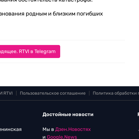
знования родным и близким погибших
дящее. RTVI в Telegram
И RTVI
|
Пользовательское соглашение
|
Политика обработки
Достойные новости
Ленинская
Мы в
Дзен.Новостях
и
Google.News