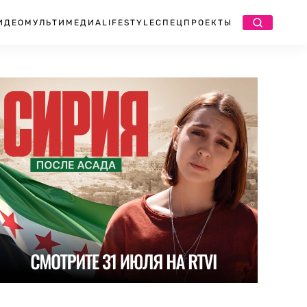
ИДЕО
МУЛЬТИМЕДИА
LIFESTYLE
СПЕЦПРОЕКТЫ