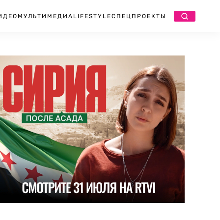
ИДЕО
МУЛЬТИМЕДИА
LIFESTYLE
СПЕЦПРОЕКТЫ