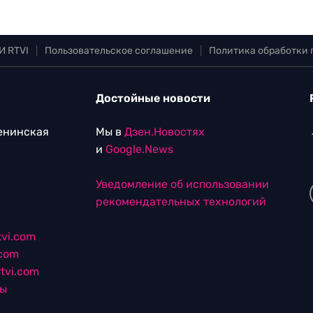
И RTVI
|
Пользовательское соглашение
|
Политика обработки
Достойные новости
Ленинская
Мы в
Дзен.Новостях
и
Google.News
Уведомление об использовании
рекомендательных технологий
vi.com
.com
tvi.com
лы