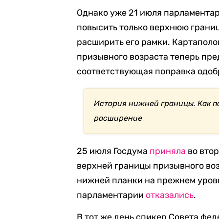
Однако уже 21 июля парламента
повысить только верхнюю границ
расширить его рамки. Картапол
призывного возраста теперь пред
соответствующая поправка одоб
История нижней границы. Как 
расширение
25 июля Госдума
приняла
во втор
верхней границы призывного возр
нижней планки на прежнем уровн
парламентарии
отказались
.
В тот же день спикер Совета фе