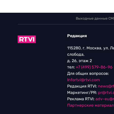
Выходные данные СМ
Редакция
115280, г. Москва, ул. 
слобода,
д. 26, этаж 2
тел:
+7 (499) 579-86-96
Для общих вопросов:
Infortvi@rtvi.com
Редакция RTVI:
news@rt
Маркетинг/PR:
pr@rtvi
Реклама RTVI:
adv-eu@r
Партнерские материа