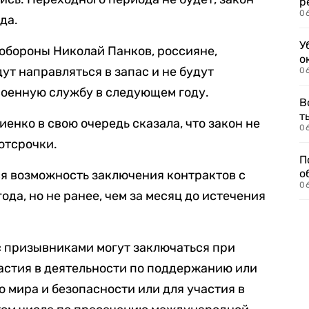
р
06
ода.
У
обороны Николай Панков, россияне,
о
дут направляться в запас и не будут
06
военную службу в следующем году.
В
т
енко в свою очередь сказала, что закон не
06
отсрочки.
П
о
я возможность заключения контрактов с
06
ода, но не ранее, чем за месяц до истечения
с призывниками могут заключаться при
астия в деятельности по поддержанию или
мира и безопасности или для участия в