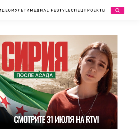
ИДЕО
МУЛЬТИМЕДИА
LIFESTYLE
СПЕЦПРОЕКТЫ