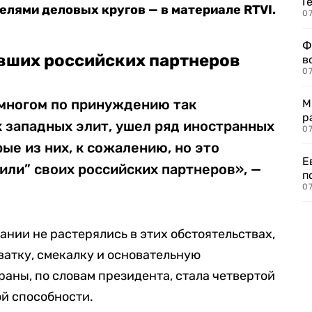
Г
елями деловых кругов — в материале RTVI.
07
Ф
вших российских партнеров
в
07
 многом по принуждению так
М
р
 западных элит, ушел ряд иностранных
07
ые из них, к сожалению, но это
Е
или” своих российских партнеров», —
п
07
ании не растерялись в этих обстоятельствах,
ватку, смекалку и основательную
раны, по словам президента, стала четвертой
ой способности.