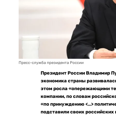
Пресс-служба президента России
Президент России Владимир П
экономика страны развивалась
этом росла «опережающими т
компании, по словам российск
«по принуждению <…> политич
подставили своих российских 