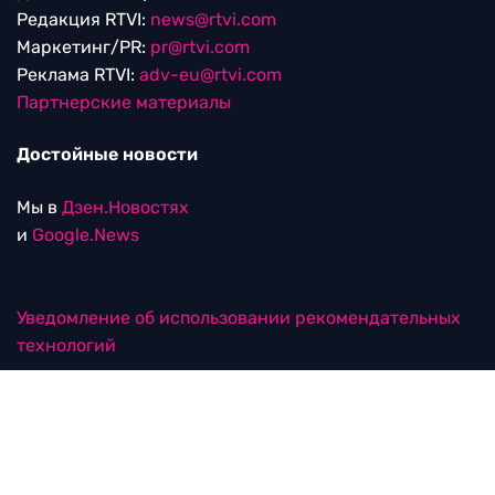
Редакция RTVI:
news@rtvi.com
Маркетинг/PR:
pr@rtvi.com
Реклама RTVI:
adv-eu@rtvi.com
Партнерские материалы
Достойные новости
Мы в
Дзен.Новостях
и
Google.News
Уведомление об использовании рекомендательных
технологий
RTVI в соцсетях