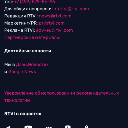
тел:
+7 (499) 579-86-96
Для общих вопросов:
Infortvi@rtvi.com
Редакция RTVI:
news@rtvi.com
Маркетинг/PR:
pr@rtvi.com
Реклама RTVI:
adv-eu@rtvi.com
Партнерские материалы
Достойные новости
Мы в
Дзен.Новостях
и
Google.News
Уведомление об использовании рекомендательных
технологий
RTVI в соцсетях