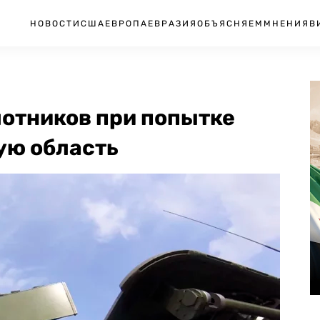
НОВОСТИ
США
ЕВРОПА
ЕВРАЗИЯ
ОБЪЯСНЯЕМ
МНЕНИЯ
В
лотников при попытке
ую область