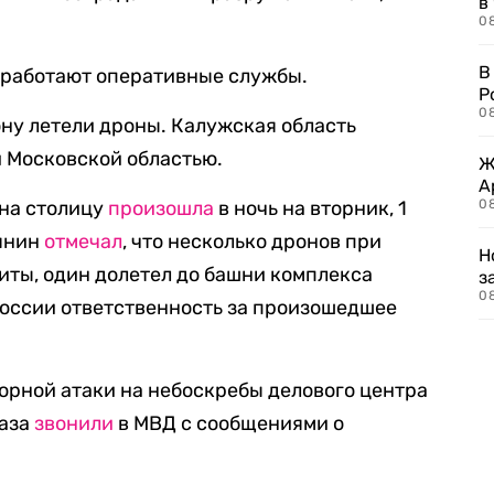
в
08
В
е работают оперативные службы.
Р
08
ону летели дроны. Калужская область
и Московской областью.
Ж
А
 на столицу
произошла
в ночь на вторник, 1
0
бянин
отмечал
, что несколько дронов при
Н
биты, один долетел до башни комплекса
з
08
оссии ответственность за произошедшее
торной атаки на небоскребы делового центра
раза
звонили
в МВД с сообщениями о