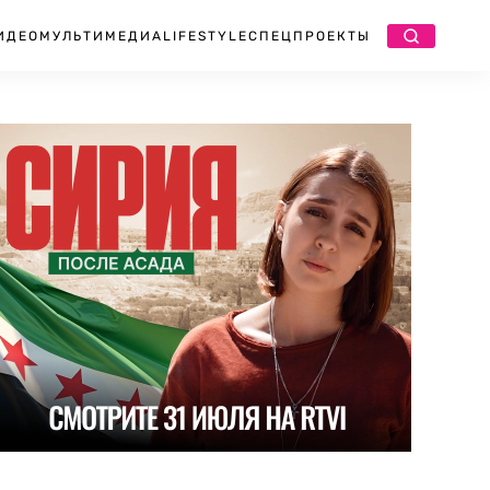
ИДЕО
МУЛЬТИМЕДИА
LIFESTYLE
СПЕЦПРОЕКТЫ