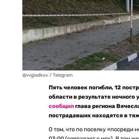
@vvgladkov / Telegram
Пять человек погибли, 12 пост
области в результате ночного
сообщил
глава региона Вячесла
пострадавших находятся в тя
О том, что по поселку «посреди 
03:00 (совпадает с мск). В том ж