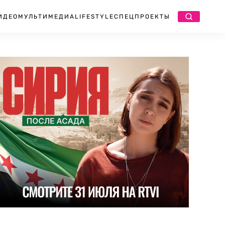
ИДЕО
МУЛЬТИМЕДИА
LIFESTYLE
СПЕЦПРОЕКТЫ