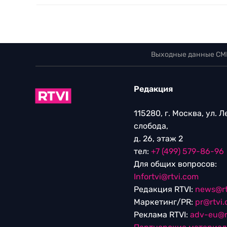
Выходные данные СМ
Редакция
115280, г. Москва, ул. 
слобода,
д. 26, этаж 2
тел:
+7 (499) 579-86-96
Для общих вопросов:
Infortvi@rtvi.com
Редакция RTVI:
news@rt
Маркетинг/PR:
pr@rtvi
Реклама RTVI:
adv-eu@r