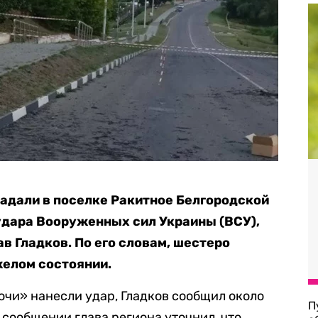
радали в поселке Ракитное Белгородской
 удара Вооруженных сил Украины (ВСУ),
в Гладков. По его словам, шестеро
желом состоянии.
ночи» нанесли удар, Гладков сообщил около
П
е сообщении глава региона уточнил, что