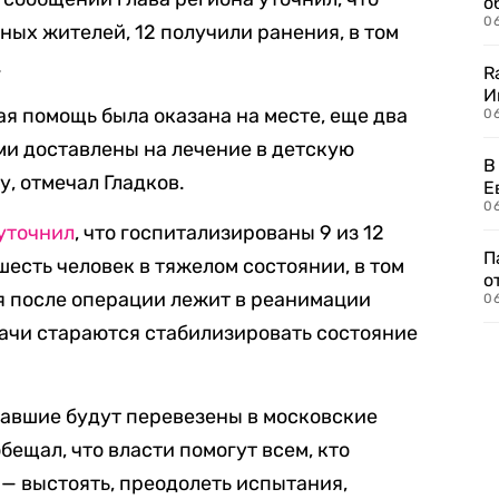
о
06
ных жителей, 12 получили ранения, в том
.
R
И
я помощь была оказана на месте, еще два
0
и доставлены на лечение в детскую
В
, отмечал Гладков.
Е
06
уточнил
, что госпитализированы 9 из 12
П
есть человек в тяжелом состоянии, в том
о
ая после операции лежит в реанимации
06
ачи стараются стабилизировать состояние
давшие будут перевезены в московские
бещал, что власти помогут всем, кто
 — выстоять, преодолеть испытания,