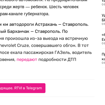
т
0
 среди жертв — ребенок. Шесть человек
грам-канале губернатора.
У
Б
м км автодороги Астрахань — Ставрополь.
0
ый Барханчак — Ставрополь. По
«
ия произошла из-за выезда на встречную
Е
0
evrolet Cruze, совершавшего обгон. В тот
лосе ехала пассажирская ГАЗель, водитель
П
к
новения,
передают
подробности ДТП
0
дящее. RTVI в Telegram