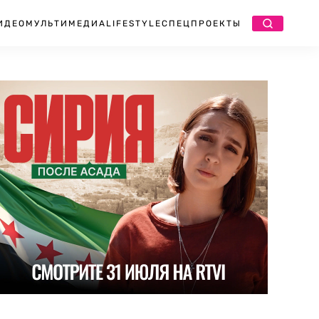
ИДЕО
МУЛЬТИМЕДИА
LIFESTYLE
СПЕЦПРОЕКТЫ