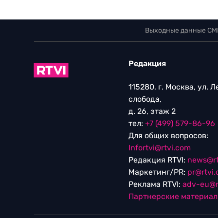
Выходные данные СМ
Редакция
115280, г. Москва, ул. 
слобода,
д. 26, этаж 2
тел:
+7 (499) 579-86-96
Для общих вопросов:
Infortvi@rtvi.com
Редакция RTVI:
news@rt
Маркетинг/PR:
pr@rtvi
Реклама RTVI:
adv-eu@r
Партнерские материа