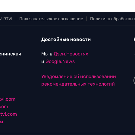
И RTVI
|
Пользовательское соглашение
|
Политика обработки
Достойные новости
Ленинская
Мы в
Дзен.Новостях
и
Google.News
Уведомление об использовании
рекомендательных технологий
vi.com
.com
tvi.com
лы