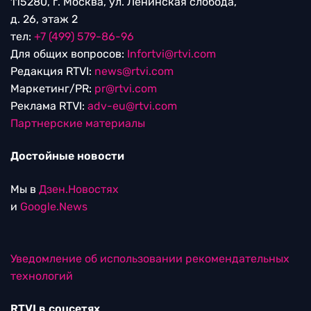
115280, г. Москва, ул. Ленинская слобода,
д. 26, этаж 2
тел:
+7 (499) 579-86-96
Для общих вопросов:
Infortvi@rtvi.com
Редакция RTVI:
news@rtvi.com
Маркетинг/PR:
pr@rtvi.com
Реклама RTVI:
adv-eu@rtvi.com
Партнерские материалы
Достойные новости
Мы в
Дзен.Новостях
и
Google.News
Уведомление об использовании рекомендательных
технологий
RTVI в соцсетях