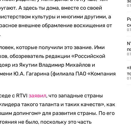
з
07
ругают. А здесь ты дома, вместе со своей
нистерством культуры и многими другими, а
Р
красное внешнее обрамление восхищения от
с
07
.
N
ловек, которые получили это звание. Ими
п
07
ков, обозреватель редакции «Российской
дояр из Якутии Владимир Михайлов и
«
мени Ю.А. Гагарина (филиала ПАО «Компания
т
07
седе с RTVI
заявил
, что западные страны
 «лидера такого таланта и таких качеств», как
ошим допингом» для развития страны. По его
тояния не было, поскольку это часть