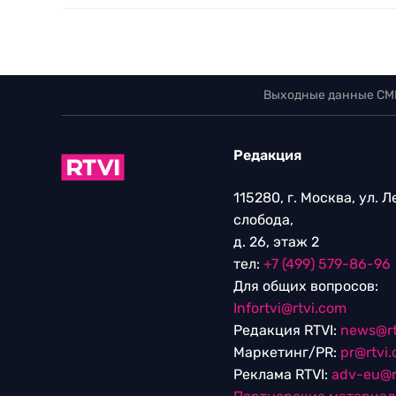
Выходные данные СМ
Редакция
115280, г. Москва, ул. 
слобода,
д. 26, этаж 2
тел:
+7 (499) 579-86-96
Для общих вопросов:
Infortvi@rtvi.com
Редакция RTVI:
news@rt
Маркетинг/PR:
pr@rtvi
Реклама RTVI:
adv-eu@r