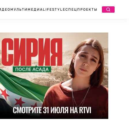
ИДЕО
МУЛЬТИМЕДИА
LIFESTYLE
СПЕЦПРОЕКТЫ