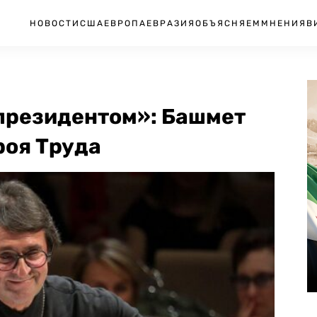
НОВОСТИ
США
ЕВРОПА
ЕВРАЗИЯ
ОБЪЯСНЯЕМ
МНЕНИЯ
В
 президентом»: Башмет
роя Труда