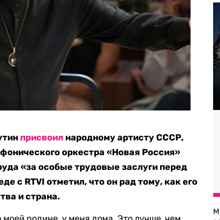
утин
присвоил
народному артисту СССР,
мфонического оркестра «Новая Россия»
уда «за особые трудовые заслуги перед
е с RTVI отметил, что он рад тому, как его
тва и страна.
М
 моей родине, у меня дома. Это лучше, чем