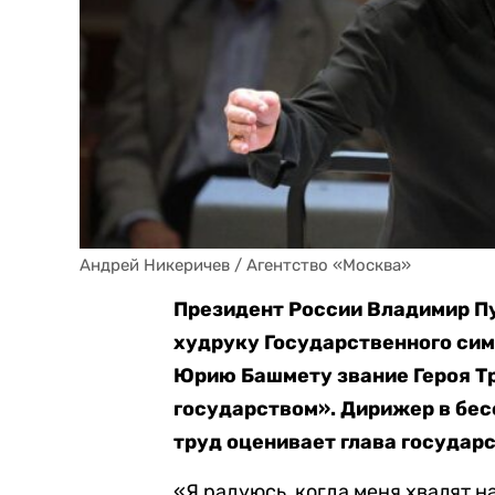
Андрей Никеричев / Агентство «Москва»
Президент России Владимир П
худруку Государственного си
Юрию Башмету звание Героя Тр
государством». Дирижер в бесед
труд оценивает глава государс
«Я радуюсь, когда меня хвалят на