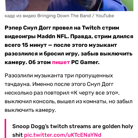
кадр из видео Bringing Down The Band / YouTube
Рэпер Снуп Догг провел на Twitch стрим
видеоигры Maddn NFL. Правда, стрим длился
всего 15 минут — после этого музыкант
разозлился и бросил игру, забыв выключить
камеру. Об этом
пишет
PC Gamer.
Разозлили музыканта три пропущенных
тачдауна. Именно после этого Снуп Догг
несколько раз повторил «К черту все это»,
выключил консоль, вышел из комнаты, но забыл
выключить камеру.
Snoop Dogg’s twitch streams are golden holy
shit
pic.twitter.com/uKTcENaYNd