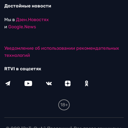
Достойные новости
Мы в
Дзен.Новостях
и
Google.News
Уведомление об использовании рекомендательных
технологий
RTVI в соцсетях
18+