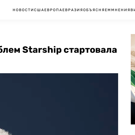
НОВОСТИ
США
ЕВРОПА
ЕВРАЗИЯ
ОБЪЯСНЯЕМ
МНЕНИЯ
В
блем Starship стартовала