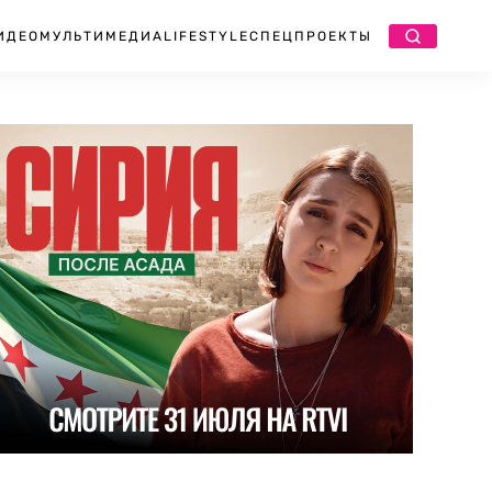
ИДЕО
МУЛЬТИМЕДИА
LIFESTYLE
СПЕЦПРОЕКТЫ