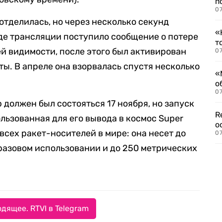
п
07
отделилась, но через несколько секунд
«
оде трансляции поступило сообщение о потере
т
ей видимости, после этого был активирован
07
ы. В апреле она взорвалась спустя несколько
«
о
07
p должен был состояться 17 ноября, но запуск
R
льзованная для его вывода в космос Super
о
всех ракет-носителей в мире: она несет до
07
разовом использовании и до 250 метрических
дящее. RTVI в Telegram