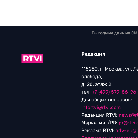
Выходные данные СМ
Редакция
115280, г. Москва, ул. 
слобода,
д. 26, этаж 2
тел:
+7 (499) 579-86-96
Для общих вопросов:
Infortvi@rtvi.com
Редакция RTVI:
news@rt
Маркетинг/PR:
pr@rtvi
Реклама RTVI:
adv-eu@r