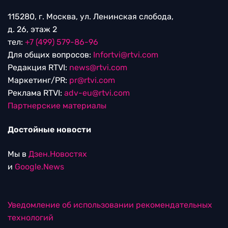
115280, г. Москва, ул. Ленинская слобода,
д. 26, этаж 2
тел:
+7 (499) 579-86-96
Для общих вопросов:
Infortvi@rtvi.com
Редакция RTVI:
news@rtvi.com
Маркетинг/PR:
pr@rtvi.com
Реклама RTVI:
adv-eu@rtvi.com
Партнерские материалы
Достойные новости
Мы в
Дзен.Новостях
и
Google.News
Уведомление об использовании рекомендательных
технологий