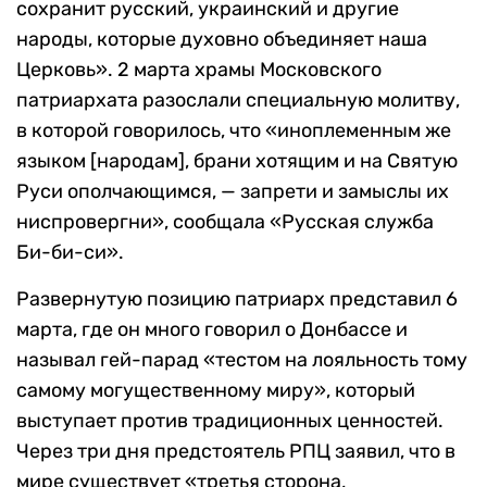
сохранит русский, украинский и другие
народы, которые духовно объединяет наша
Церковь». 2 марта храмы Московского
патриархата разослали специальную молитву,
в которой говорилось, что «иноплеменным же
языком [народам], брани хотящим и на Святую
Руси ополчающимся, — запрети и замыслы их
ниспровергни», сообщала «Русская служба
Би-би-си».
Развернутую позицию патриарх представил 6
марта, где он много говорил о Донбассе и
называл гей-парад «тестом на лояльность тому
самому могущественному миру», который
выступает против традиционных ценностей.
Через три дня предстоятель РПЦ заявил, что в
мире существует «третья сторона,