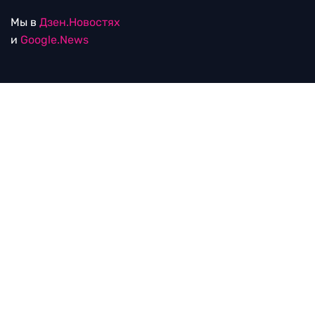
Мы в
Дзен.Новостях
и
Google.News
Уведомление об использовании рекомендательных
технологий
RTVI в соцсетях
18+
© ООО "ЭрТиВиАй Продакшн". Все права защищены.
При цитировании материалов активная