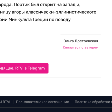
рода. Портик был открыт на запад и,
аницу агоры классически-эллинистического
арии Минкульта Греции по поводу
Ольга Достоевская
Связаться с автором
дящее. RTVI в Telegram
И RTVI
|
Пользовательское соглашение
|
Политика обработки