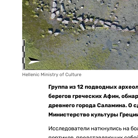
Hellenic Ministry of Culture
Группа из 12 подводных архео
берегов греческих Афин, обна
древнего города Саламина. О 
Министерство культуры Греци
Исследователи наткнулись на бо
портиков, представляющих собо