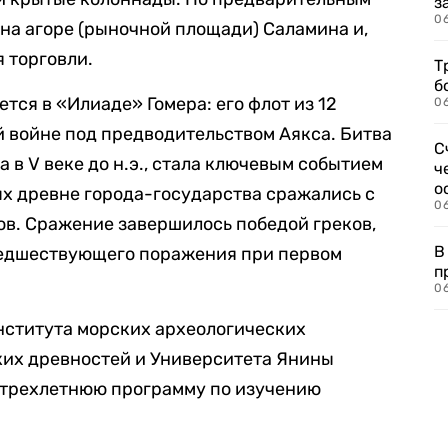
з
0
 на агоре (рыночной площади) Саламина и,
я торговли.
Т
б
тся в «Илиаде» Гомера: его флот из 12
0
й войне под предводительством Аякса. Битва
С
 в V веке до н.э., стала ключевым событием
ч
о
ых древне города-государства сражались с
0
в. Сражение завершилось победой греков,
В
редшествующего поражения при первом
п
0
нститута морских археологических
ких древностей и Университета Янины
 трехлетнюю программу по изучению