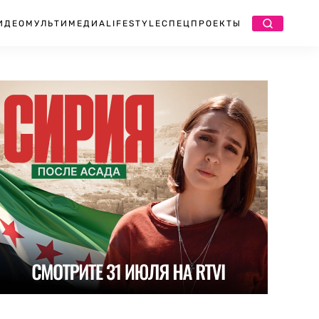
ИДЕО
МУЛЬТИМЕДИА
LIFESTYLE
СПЕЦПРОЕКТЫ