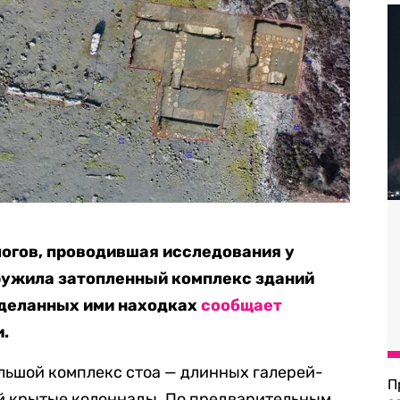
логов, проводившая исследования у
ружила затопленный комплекс зданий
сделанных ими находках
сообщает
и.
льшой комплекс стоа — длинных галерей-
П
й крытые колоннады. По предварительным