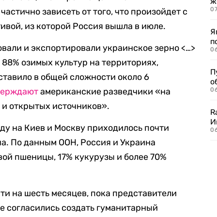
ж
0
частично зависеть от того, что произойдет с
вой, из которой Россия вышла в июле.
Я
п
вали и экспортировали украинское зерно <…>
0
о 88% озимых культур на территориях,
П
ставило в общей сложности около 6
о
верждают
американские разведчики «на
06
 и открытых источников».
R
И
оду на Киев и Москву приходилось почти
0
на. По данным ООН, Россия и Украина
ой пшеницы, 17% кукурузы и более 70%
ти на шесть месяцев, пока представители
не согласились создать гуманитарный