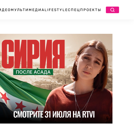
ИДЕО
МУЛЬТИМЕДИА
LIFESTYLE
СПЕЦПРОЕКТЫ