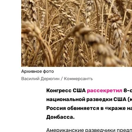
Архивное фото
Василий Дерюгин / Коммерсантъ
Конгресс США
рассекретил
8-с
национальной разведки США (к
Россия обвиняется в «краже н
Донбасса.
Американские разведчики предп