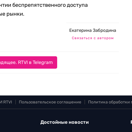
антии беспрепятственного доступа
ые рынки.
Екатерина Забродина
Связаться с автором
дящее. RTVI в Telegram
И RTVI
|
Пользовательское соглашение
|
Политика обработки
Достойные новости