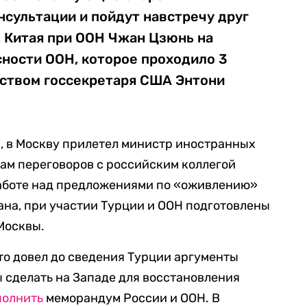
нсультации и пойдут навстречу друг
д Китая при ООН Чжан Цзюнь на
сности ООН, которое проходило 3
ьством госсекретаря США Энтони
а, в Москву прилетел министр иностранных
гам переговоров с российским коллегой
работе над предложениями по «оживлению»
ана, при участии Турции и ООН подготовлены
Москвы.
что довел до сведения Турции аргументы
ы сделать на Западе для восстановления
полнить
меморандум России и ООН. В