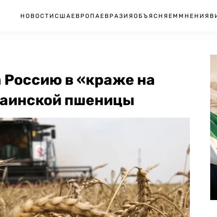
НОВОСТИ
США
ЕВРОПА
ЕВРАЗИЯ
ОБЪЯСНЯЕМ
МНЕНИЯ
В
 Россию в «краже на
краинской пшеницы