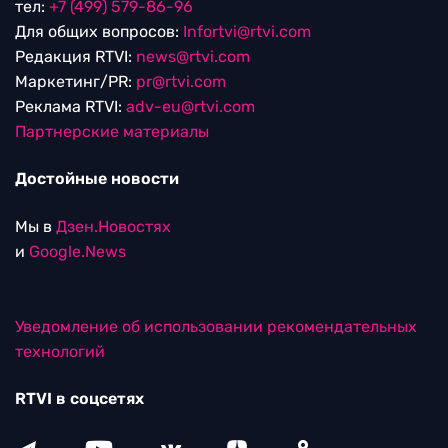
тел:
+7 (499) 579-86-96
Для общих вопросов:
Infortvi@rtvi.com
Редакция RTVI:
news@rtvi.com
Маркетинг/PR:
pr@rtvi.com
Реклама RTVI:
adv-eu@rtvi.com
Партнерские материалы
Достойные новости
Мы в
Дзен.Новостях
и
Google.News
Уведомление об использовании рекомендательных
технологий
RTVI в соцсетях