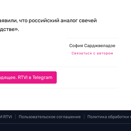
явили, что российский аналог свечей
дстве».
София Сарджвеладзе
Связаться с автором
дящее. RTVI в Telegram
И RTVI
|
Пользовательское соглашение
|
Политика обработки