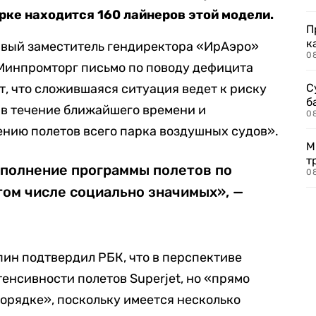
парке находится 160 лайнеров этой модели.
П
к
рвый заместитель гендиректора «ИрАэро»
0
Минпромторг письмо по поводу дефицита
т, что сложившаяся ситуация ведет к риску
С
б
 «в течение ближайшего времени и
0
нию полетов всего парка воздушных судов».
М
т
ыполнение программы полетов по
0
том числе социально значимых», —
ин подтвердил РБК, что в перспективе
енсивности полетов Superjet, но «прямо
порядке», поскольку имеется несколько