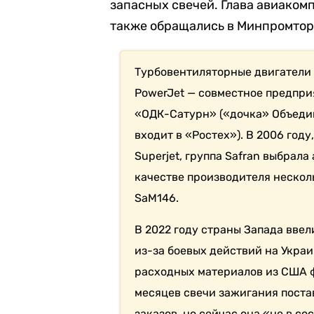
запасных свечей. Глава авиаком
также обращались в Минпромторг
Турбовентиляторные двигатели 
PowerJet — совместное предприя
«ОДК-Сатурн» («дочка» Объеди
входит в «Ростех»). В 2006 год
Superjet, группа Safran выбрала
качестве производителя несколь
SaM146.
В 2022 году страны Запада вве
из-за боевых действий на Украи
расходных материалов из США ф
месяцев свечи зажигания поста
заказов, но сейчас она «не в с