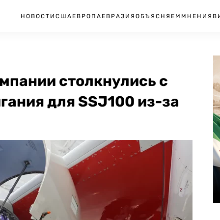
НОВОСТИ
США
ЕВРОПА
ЕВРАЗИЯ
ОБЪЯСНЯЕМ
МНЕНИЯ
В
омпании столкнулись с
гания для SSJ100 из-за