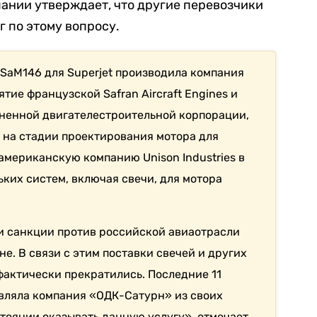
пании утверждает, что другие перевозчики
 по этому вопросу.
SaM146 для Superjet производила компания
тие французской Safran Aircraft Engines и
ненной двигателестроительной корпорации,
у, на стадии проектирования мотора для
 американскую компанию Unison Industries в
ких систем, включая свечи, для мотора
ли санкции против российской авиаотрасли
не. В связи с этим поставки свечей и других
актически прекратились. Последние 11
вляла компания «ОДК-Сатурн» из своих
остоянии оказывать данную услугу», отмечает