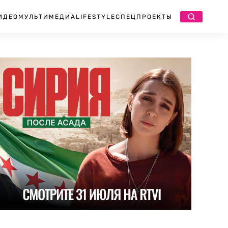
ИДЕО
МУЛЬТИМЕДИА
LIFESTYLE
СПЕЦПРОЕКТЫ