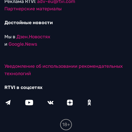
Реклама RTVI:
adv-eu@rtvi.com
Партнерские материалы
Достойные новости
Мы в
Дзен.Новостях
и
Google.News
Уведомление об использовании рекомендательных
технологий
RTVI в соцсетях
18+