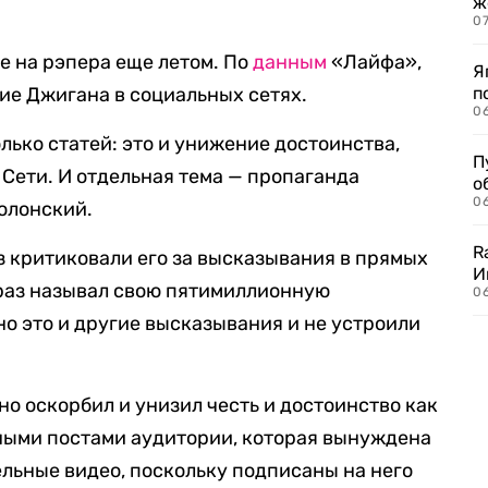
ж
0
е на рэпера еще летом. По
данным
«Лайфа»,
Я
ние Джигана в социальных сетях.
п
0
лько статей: это и унижение достоинства,
П
Сети. И отдельная тема — пропаганда
о
06
олонский.
R
з критиковали его за высказывания в прямых
И
 раз называл свою пятимиллионную
0
 это и другие высказывания и не устроили
о оскорбил и унизил честь и достоинство как
нными постами аудитории, которая вынуждена
ельные видео, поскольку подписаны на него