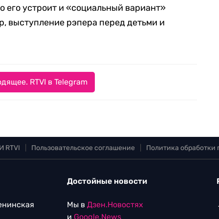
то его устроит и «социальный вариант»
, выступление рэпера перед детьми и
дящее. RTVI в Telegram
И RTVI
|
Пользовательское соглашение
|
Политика обработки
Достойные новости
Ленинская
Мы в
Дзен.Новостях
и
Google.News