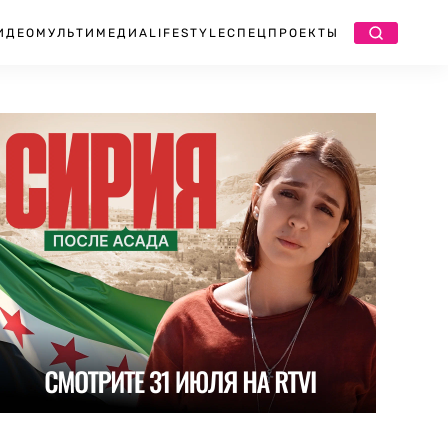
ИДЕО
МУЛЬТИМЕДИА
LIFESTYLE
СПЕЦПРОЕКТЫ