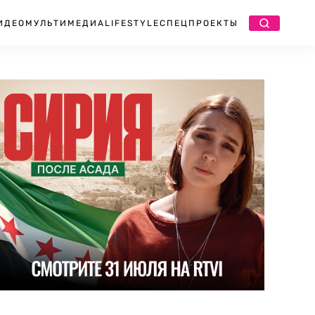
ИДЕО
МУЛЬТИМЕДИА
LIFESTYLE
СПЕЦПРОЕКТЫ