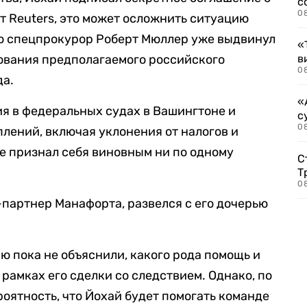
с
0
т Reuters, это может осложнить ситуацию
го спецпрокурор Роберт Мюллер уже выдвинул
«
ования предполагаемого российского
в
0
да.
«
я в федеральных судах в Вашингтоне и
с
08
лений, включая уклонения от налогов и
е признал себя виновным ни по одному
С
Т
08
партнер Манафорта, развелся с его дочерью
ю пока не объяснили, какого рода помощь и
 рамках его сделки со следствием. Однако, по
роятность, что Йохай будет помогать команде