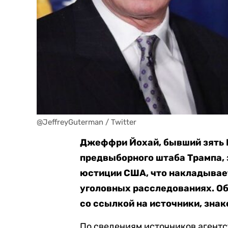
@JeffreyGuterman / Twitter
Джеффри Йохай, бывший зять 
предвыборного штаба Трампа,
юстиции США, что накладывает
уголовных расследованиях. Об
со ссылкой на источники, знак
По сведениям источников агентс