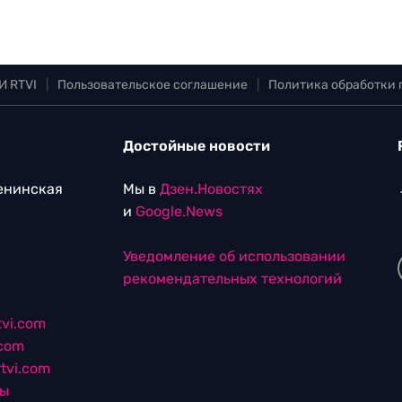
И RTVI
|
Пользовательское соглашение
|
Политика обработки
Достойные новости
Ленинская
Мы в
Дзен.Новостях
и
Google.News
Уведомление об использовании
рекомендательных технологий
vi.com
.com
tvi.com
лы