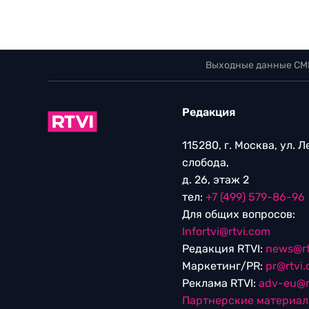
Выходные данные СМ
Редакция
115280, г. Москва, ул. 
слобода,
д. 26, этаж 2
тел:
+7 (499) 579-86-96
Для общих вопросов:
Infortvi@rtvi.com
Редакция RTVI:
news@rt
Маркетинг/PR:
pr@rtvi
Реклама RTVI:
adv-eu@r
Партнерские материа