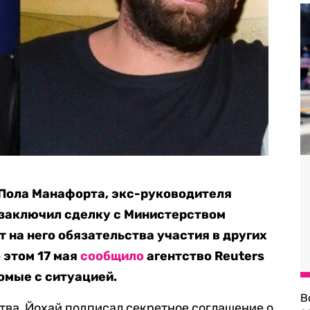
Пола Манафорта, экс-руководителя
 заключил сделку с Министерством
 на него обязательства участия в других
 этом 17 мая
сообщило
агентство Reuters
омые с ситуацией.
В
тва, Йохай подписал секретное соглашение о