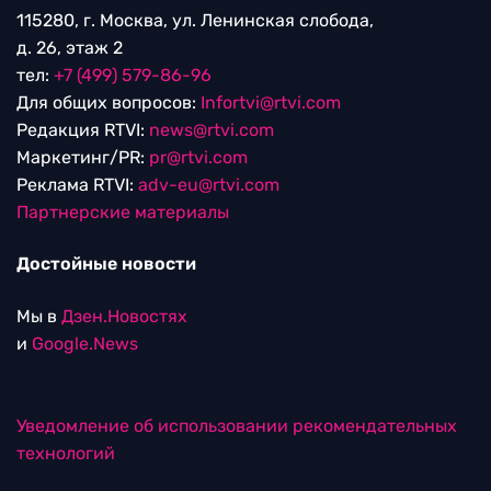
115280, г. Москва, ул. Ленинская слобода,
д. 26, этаж 2
тел:
+7 (499) 579-86-96
Для общих вопросов:
Infortvi@rtvi.com
Редакция RTVI:
news@rtvi.com
Маркетинг/PR:
pr@rtvi.com
Реклама RTVI:
adv-eu@rtvi.com
Партнерские материалы
Достойные новости
Мы в
Дзен.Новостях
и
Google.News
Уведомление об использовании рекомендательных
технологий