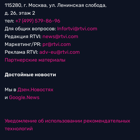
115280, г. Москва, ул. Ленинская слобода,
д. 26, этаж 2
тел:
+7 (499) 579-86-96
Для общих вопросов:
Infortvi@rtvi.com
Редакция RTVI:
news@rtvi.com
Маркетинг/PR:
pr@rtvi.com
Реклама RTVI:
adv-eu@rtvi.com
Партнерские материалы
Достойные новости
Мы в
Дзен.Новостях
и
Google.News
Уведомление об использовании рекомендательных
технологий