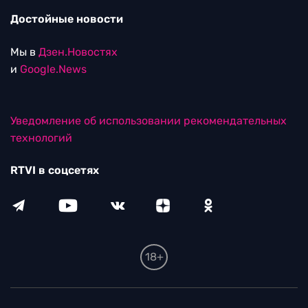
Достойные новости
Мы в
Дзен.Новостях
и
Google.News
Уведомление об использовании рекомендательных
технологий
RTVI в соцсетях
18+